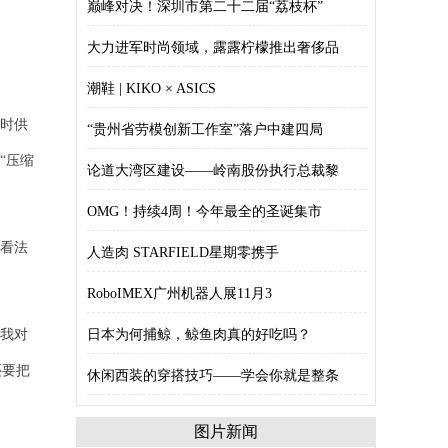
巅峰对决！深圳市第二十二届“荔枝杯”
大力进军时尚领域，露露柠檬推出奢侈品
潮鞋 | KIKO × ASICS
同时供
“贵州省劳模创新工作室”落户中建四局
“压缩
论道大湾区建设——岭南股份执行总裁黎
OMG！持续4周！今年最全的圣诞集市
么看法
人造肉 STARFIELD星期零携手
RoboIMEX广州机器人展11月3
日本为何捕鲸，鲸鱼肉真的好吃吗？
。我对
还要把
休闲西装的穿搭技巧——学会你就是整条
图片新闻