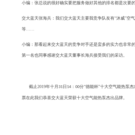
小编：张总说的很好确实要把服务做好其他的排名都是次要
交大蓝天张海兵：我们交大蓝天主要我竞争队友有“沐威”空气能
等……
小编：那看起来交大蓝天的竞争对手还是蛮多的实力也非常的
第一名也同事感谢交大蓝天董事长海兵接受我们的采访。
截止2019年十月
日
：
分“德能杯”十大空气能热泵
31
14
00
票在此我们恭喜交大蓝天荣获十大空气能热泵杰出品牌。