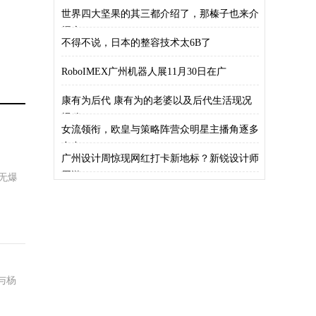
世界四大坚果的其三都介绍了，那榛子也来介
绍介
不得不说，日本的整容技术太6B了
RoboIMEX广州机器人展11月30日在广
康有为后代 康有为的老婆以及后代生活现况
揭秘
女流领衔，欧皇与策略阵营众明星主播角逐多
多自
广州设计周惊现网红打卡新地标？新锐设计师
周游
，无爆
与杨