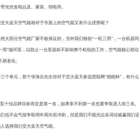
附带光伏发电以及、家装、弱电等。
们交大蓝天空气能相对于市面上的空气能又有什么优势呢？
上绝大部分空气能厂家不敢保证的，另外我们独创“一机三用”，一台机器
一用”循环泵，以防止一台泵损坏不影响整个机组的工作，空气能核心部位
不易老化。
三个单元，那个张海兵先生你对于交大蓝天参选慧聪网“德能杯”，有什
热泵十佳品牌目标肯定是第一名，如果拿不到第一名也要争取进入前三名
我们也不会气馁争取明年再向前冲刺，但是我们不能光以名词论输赢我们
的人选择我们交大蓝天空气能。