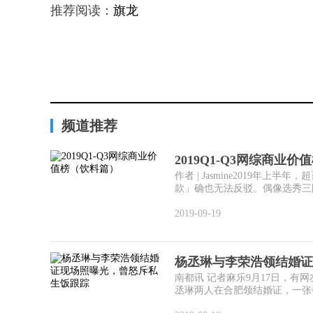
推荐阅读：
旗龙
频道推荐
2019Q1-Q3网综商业
作者 | Jasmine2019
款」确也无法反驳。偶像选秀三国
2019-09-19
杨丞琳与李荣浩领结婚证
南都讯 记者麻乐9月17日，
丞琳两人在合肥领结婚证，一张截