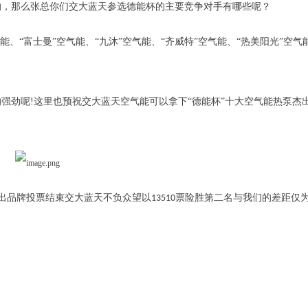
的，那么张总你们交大蓝天参选德能杯的主要竞争对手有哪些呢？
、“富士曼”空气能、“九沐”空气能、“齐威特”空气能、“热美阳光”空气
强劲呢!这里也预祝交大蓝天空气能可以拿下“德能杯”十大空气能热泵杰
杰出品牌投票结束交大蓝天不负众望以
票险胜第二名与我们的差距仅
13510