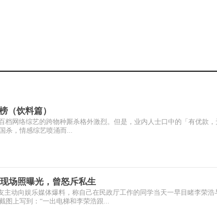
价值榜（饮料篇）
年上半年，超百档网络综艺的跨物种厮杀格外激烈。但是，业内人士口中的「有优款
杀，情感综艺喷涌而...
现场照曝光，曾怒斥私生
有网友主动向娱乐媒体爆料，称自己在民政厅工作的同学当天一早目睹李荣浩
图上写到：“一出电梯和李荣浩跟...