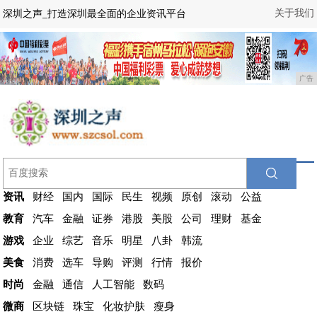
关于我们
深圳之声_打造深圳最全面的企业资讯平台
广告
资讯
财经
国内
国际
民生
视频
原创
滚动
公益
教育
汽车
金融
证券
港股
美股
公司
理财
基金
游戏
企业
综艺
音乐
明星
八卦
韩流
美食
消费
选车
导购
评测
行情
报价
时尚
金融
通信
人工智能
数码
微商
区块链
珠宝
化妆护肤
瘦身