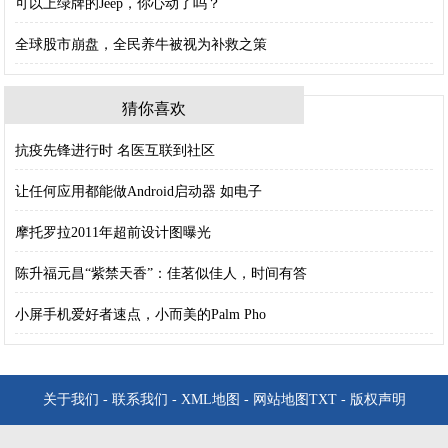
可以上绿牌的Jeep，你心动了吗？
全球股市崩盘，全民养牛被视为补救之策
猜你喜欢
抗疫先锋进行时 名医互联到社区
让任何应用都能做Android启动器 如电子
摩托罗拉2011年超前设计图曝光
陈升福元昌“紫禁天香”：佳茗似佳人，时间有答
小屏手机爱好者速点，小而美的Palm Pho
关于我们
-
联系我们
-
XML地图
-
网站地图
TXT
-
版权声明