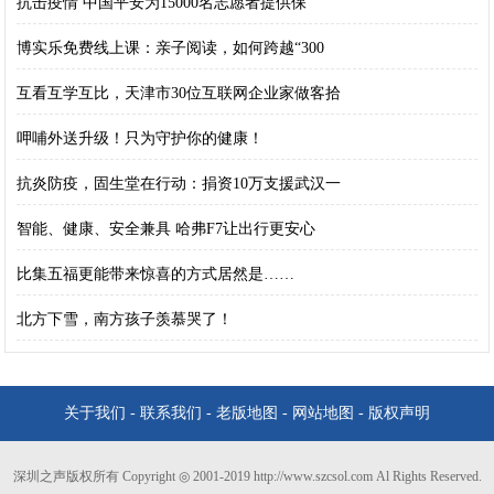
抗击疫情 中国平安为15000名志愿者提供保
博实乐免费线上课：亲子阅读，如何跨越“300
互看互学互比，天津市30位互联网企业家做客拾
呷哺外送升级！只为守护你的健康！
抗炎防疫，固生堂在行动：捐资10万支援武汉一
智能、健康、安全兼具 哈弗F7让出行更安心
​比集五福更能带来惊喜的方式居然是……
北方下雪，南方孩子羡慕哭了！
关于我们
-
联系我们
-
老版地图
-
网站地图
-
版权声明
深圳之声版权所有 Copyright ◎ 2001-2019 http://www.szcsol.com Al Rights Reserved.