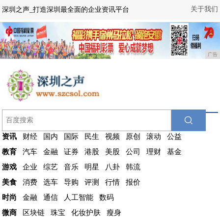
关于我们
深圳之声_打造深圳最全面的企业资讯平台
广告
资讯
财经
国内
国际
民生
视频
原创
滚动
公益
教育
汽车
金融
证券
港股
美股
公司
理财
基金
游戏
企业
综艺
音乐
明星
八卦
韩流
美食
消费
选车
导购
评测
行情
报价
时尚
金融
通信
人工智能
数码
微商
区块链
珠宝
化妆护肤
瘦身