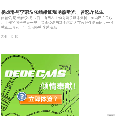
杨丞琳与李荣浩领结婚证现场照曝光，曾怒斥私生
南都讯 记者麻乐9月17日，有网友主动向娱乐媒体爆料，称自己在民政
厅工作的同学当天一早目睹李荣浩与杨丞琳两人在合肥领结婚证，一张
截图上写到：“一出电梯和李荣浩跟...
2019-09-19