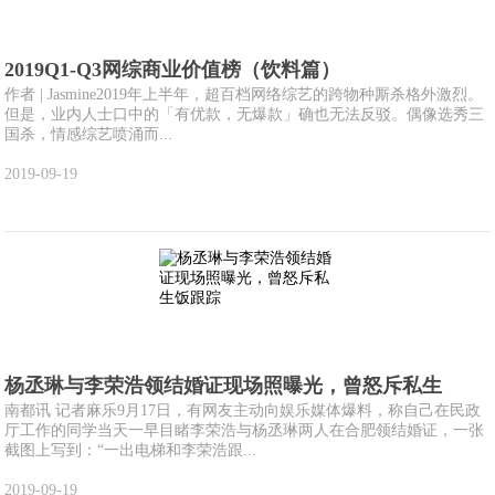
2019Q1-Q3网综商业价值榜（饮料篇）
作者 | Jasmine2019年上半年，超百档网络综艺的跨物种厮杀格外激烈。
但是，业内人士口中的「有优款，无爆款」确也无法反驳。偶像选秀三
国杀，情感综艺喷涌而...
2019-09-19
杨丞琳与李荣浩领结婚证现场照曝光，曾怒斥私生
南都讯 记者麻乐9月17日，有网友主动向娱乐媒体爆料，称自己在民政
厅工作的同学当天一早目睹李荣浩与杨丞琳两人在合肥领结婚证，一张
截图上写到：“一出电梯和李荣浩跟...
2019-09-19