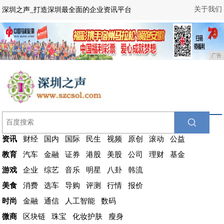
关于我们
深圳之声_打造深圳最全面的企业资讯平台
广告
资讯
财经
国内
国际
民生
视频
原创
滚动
公益
教育
汽车
金融
证券
港股
美股
公司
理财
基金
游戏
企业
综艺
音乐
明星
八卦
韩流
美食
消费
选车
导购
评测
行情
报价
时尚
金融
通信
人工智能
数码
微商
区块链
珠宝
化妆护肤
瘦身