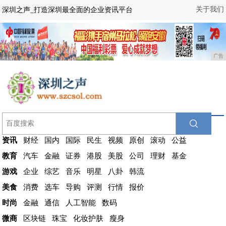
关于我们
深圳之声_打造深圳最全面的企业资讯平台
广告
资讯
财经
国内
国际
民生
视频
原创
滚动
公益
教育
汽车
金融
证券
港股
美股
公司
理财
基金
游戏
企业
综艺
音乐
明星
八卦
韩流
美食
消费
选车
导购
评测
行情
报价
时尚
金融
通信
人工智能
数码
微商
区块链
珠宝
化妆护肤
瘦身