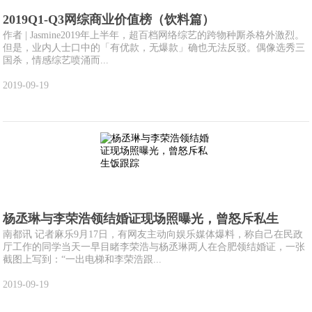
2019Q1-Q3网综商业价值榜（饮料篇）
作者 | Jasmine2019年上半年，超百档网络综艺的跨物种厮杀格外激烈。
但是，业内人士口中的「有优款，无爆款」确也无法反驳。偶像选秀三
国杀，情感综艺喷涌而...
2019-09-19
杨丞琳与李荣浩领结婚证现场照曝光，曾怒斥私生
南都讯 记者麻乐9月17日，有网友主动向娱乐媒体爆料，称自己在民政
厅工作的同学当天一早目睹李荣浩与杨丞琳两人在合肥领结婚证，一张
截图上写到：“一出电梯和李荣浩跟...
2019-09-19