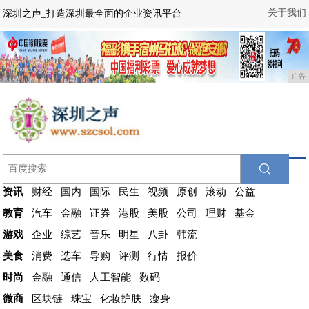
关于我们
深圳之声_打造深圳最全面的企业资讯平台
广告
资讯
财经
国内
国际
民生
视频
原创
滚动
公益
教育
汽车
金融
证券
港股
美股
公司
理财
基金
游戏
企业
综艺
音乐
明星
八卦
韩流
美食
消费
选车
导购
评测
行情
报价
时尚
金融
通信
人工智能
数码
微商
区块链
珠宝
化妆护肤
瘦身