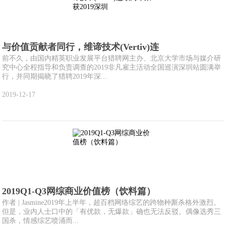
与价值贡献者同行，维谛技术(Vertiv)连
前不久，由国内精英职业发展平台猎聘网主办、北京大学市场与媒介研
究中心全程指导和负责调查的2019非凡雇主活动全国巡演深圳站圆满举
行，并同期揭晓了猎聘2019年深...
2019-12-17
2019Q1-Q3网综商业价值榜（饮料篇）
作者 | Jasmine2019年上半年，超百档网络综艺的跨物种厮杀格外激烈。
但是，业内人士口中的「有优款，无爆款」确也无法反驳。偶像选秀三
国杀，情感综艺喷涌而...