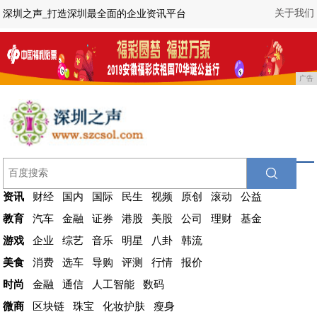
关于我们
深圳之声_打造深圳最全面的企业资讯平台
广告
资讯
财经
国内
国际
民生
视频
原创
滚动
公益
教育
汽车
金融
证券
港股
美股
公司
理财
基金
游戏
企业
综艺
音乐
明星
八卦
韩流
美食
消费
选车
导购
评测
行情
报价
时尚
金融
通信
人工智能
数码
微商
区块链
珠宝
化妆护肤
瘦身