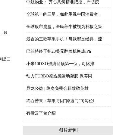
中航物业： 齐心共筑精准把控，严防疫
全球第一的三星，如此重视中国消费者，
全球股市崩盘，全民养牛被视为补救之策
器，以
最香的三款苹果手机！每款都是经典，流
巴菲特终于把20美元翻盖机换成iPh
则是三
小米10DXO强势登顶第一位，对比排
动力TURBO凉热感运动凝胶 保养同
鼎龙公益 | 终身免费会籍致敬英雄
终吞苦果：苹果将因“降速门”向每位i
有赞云平台介绍
图片新闻