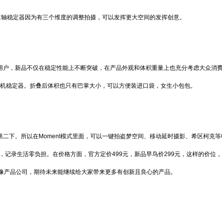
轴稳定器因为有三个维度的调整拍摄，可以发挥更大空间的发挥创意。
大众用户，新品不仅在稳定性能上不断突破，在产品外观和体积重量上也充分考虑大众消
手机稳定器。折叠后体积也只有巴掌大小，可以方便装进口袋，女生小包包。
第二下。所以在Moment模式里面，可以一键拍盗梦空间、移动延时摄影、希区柯克
，记录生活零负担。在价格方面，官方定价499元，新品早鸟价299元，这样的价位
像产品公司，期待未来能继续给大家带来更多有创新且良心的产品。