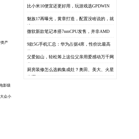
比小米10便宜还更好用，玩游戏选GPDWIN
魅族17再曝光，黄章打造，配置没啥说的，就
这
微软新款笔记本搭7nmCPU发售，并非AMD
费类产
9款5G手机汇总：华为占据4席，性价比最高
的
父爱如山，轻松筹上这位父亲用爱感动万千网
友
厨房装修怎么选购集成灶？奥田、美大、火星
人哪
等电影级
，大众小