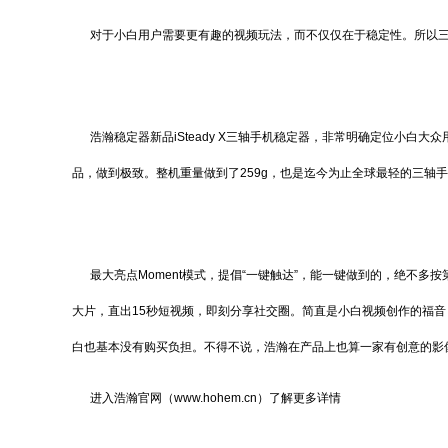
对于小白用户需要更有趣的视频玩法，而不仅仅在于稳定性。所以三
浩瀚稳定器新品iSteady X三轴手机稳定器，非常明确定位小白
品，做到极致。整机重量做到了259g，也是迄今为止全球最轻的三轴
最大亮点Moment模式，提倡“一键触达”，能一键做到的，绝不多按
大片，直出15秒短视频，即刻分享社交圈。简直是小白视频创作的福音
白也基本没有购买负担。不得不说，浩瀚在产品上也算一家有创意的影
进入浩瀚官网（www.hohem.cn）了解更多详情