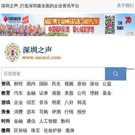
关于我们
深圳之声_打造深圳最全面的企业资讯平台
广告
资讯
财经
国内
国际
民生
视频
原创
滚动
公益
教育
汽车
金融
证券
港股
美股
公司
理财
基金
游戏
企业
综艺
音乐
明星
八卦
韩流
美食
消费
选车
导购
评测
行情
报价
时尚
金融
通信
人工智能
数码
微商
区块链
珠宝
化妆护肤
瘦身