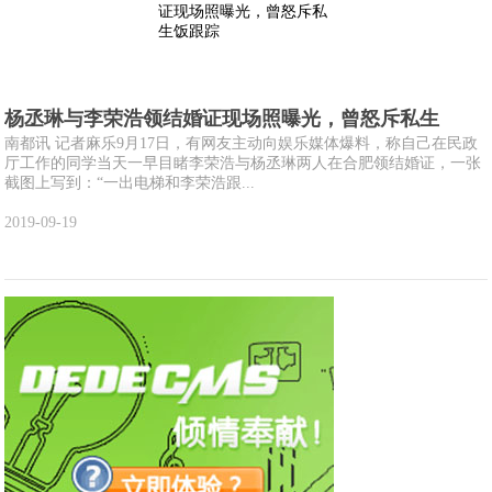
杨丞琳与李荣浩领结婚证现场照曝光，曾怒斥私生
南都讯 记者麻乐9月17日，有网友主动向娱乐媒体爆料，称自己在民政
厅工作的同学当天一早目睹李荣浩与杨丞琳两人在合肥领结婚证，一张
截图上写到：“一出电梯和李荣浩跟...
2019-09-19