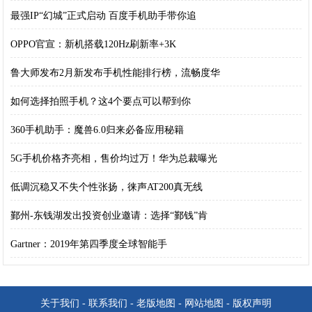
最强IP“幻城”正式启动 百度手机助手带你追
OPPO官宣：新机搭载120Hz刷新率+3K
鲁大师发布2月新发布手机性能排行榜，流畅度华
如何选择拍照手机？这4个要点可以帮到你
360手机助手：魔兽6.0归来必备应用秘籍
5G手机价格齐亮相，售价均过万！华为总裁曝光
低调沉稳又不失个性张扬，徕声AT200真无线
鄞州-东钱湖发出投资创业邀请：选择“鄞钱”肯
Gartner：2019年第四季度全球智能手
关于我们
-
联系我们
-
老版地图
-
网站地图
-
版权声明