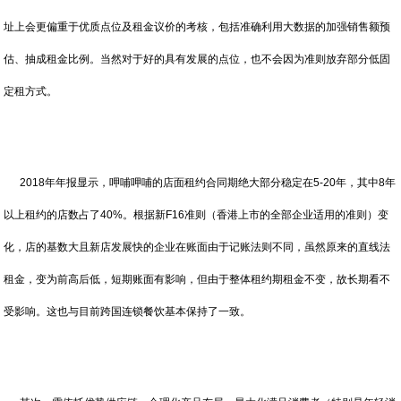
址上会更偏重于优质点位及租金议价的考核，包括准确利用大数据的加强销售额预
估、抽成租金比例。当然对于好的具有发展的点位，也不会因为准则放弃部分低固
定租方式。
2018年年报显示，呷哺呷哺的店面租约合同期绝大部分稳定在5-20年，其中8年
以上租约的店数占了40%。根据新F16准则（香港上市的全部企业适用的准则）变
化，店的基数大且新店发展快的企业在账面由于记账法则不同，虽然原来的直线法
租金，变为前高后低，短期账面有影响，但由于整体租约期租金不变，故长期看不
受影响。这也与目前跨国连锁餐饮基本保持了一致。