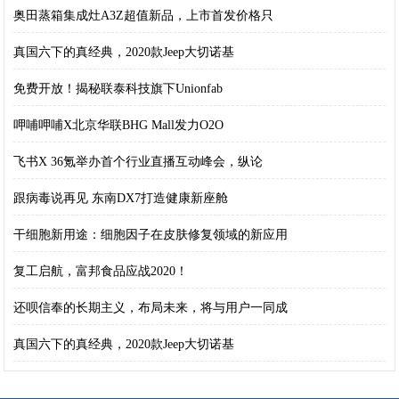
奥田蒸箱集成灶A3Z超值新品，上市首发价格只
真国六下的真经典，2020款Jeep大切诺基
免费开放！揭秘联泰科技旗下Unionfab
呷哺呷哺X北京华联BHG Mall发力O2O
飞书X 36氪举办首个行业直播互动峰会，纵论
跟病毒说再见 东南DX7打造健康新座舱
干细胞新用途：细胞因子在皮肤修复领域的新应用
复工启航，富邦食品应战2020！
还呗信奉的长期主义，布局未来，将与用户一同成
真国六下的真经典，2020款Jeep大切诺基