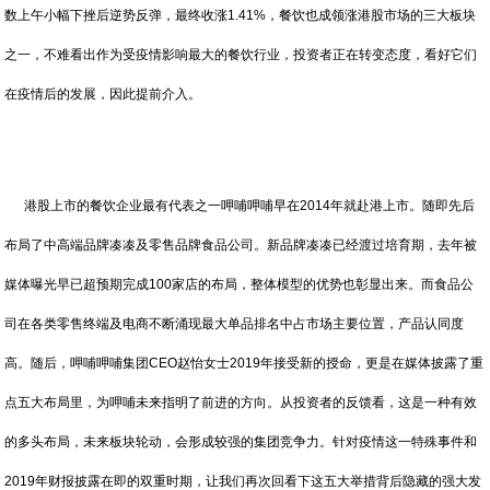
数上午小幅下挫后逆势反弹，最终收涨1.41%，餐饮也成领涨港股市场的三大板块
之一，不难看出作为受疫情影响最大的餐饮行业，投资者正在转变态度，看好它们
在疫情后的发展，因此提前介入。
港股上市的餐饮企业最有代表之一呷哺呷哺早在2014年就赴港上市。随即先后
布局了中高端品牌凑凑及零售品牌食品公司。新品牌凑凑已经渡过培育期，去年被
媒体曝光早已超预期完成100家店的布局，整体模型的优势也彰显出来。而食品公
司在各类零售终端及电商不断涌现最大单品排名中占市场主要位置，产品认同度
高。随后，呷哺呷哺集团CEO赵怡女士2019年接受新的授命，更是在媒体披露了重
点五大布局里，为呷哺未来指明了前进的方向。从投资者的反馈看，这是一种有效
的多头布局，未来板块轮动，会形成较强的集团竞争力。针对疫情这一特殊事件和
2019年财报披露在即的双重时期，让我们再次回看下这五大举措背后隐藏的强大发