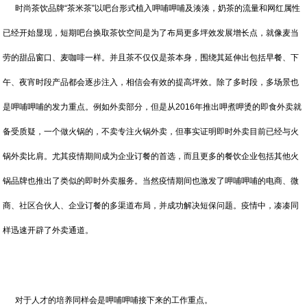
时尚茶饮品牌“茶米茶”以吧台形式植入呷哺呷哺及湊湊，奶茶的流量和网红属性
已经开始显现，短期吧台换取茶饮空间是为了布局更多坪效发展增长点，就像麦当
劳的甜品窗口、麦咖啡一样。并且茶不仅仅是茶本身，围绕其延伸出包括早餐、下
午、夜宵时段产品都会逐步注入，相信会有效的提高坪效。除了多时段，多场景也
是呷哺呷哺的发力重点。例如外卖部分，但是从2016年推出呷煮呷烫的即食外卖就
备受质疑，一个做火锅的，不卖专注火锅外卖，但事实证明即时外卖目前已经与火
锅外卖比肩。尤其疫情期间成为企业订餐的首选，而且更多的餐饮企业包括其他火
锅品牌也推出了类似的即时外卖服务。当然疫情期间也激发了呷哺呷哺的电商、微
商、社区合伙人、企业订餐的多渠道布局，并成功解决短保问题。疫情中，凑凑同
样迅速开辟了外卖通道。
对于人才的培养同样会是呷哺呷哺接下来的工作重点。