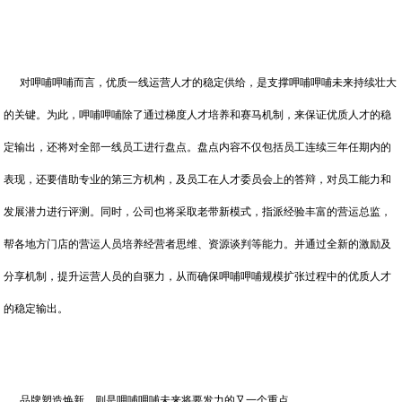
对呷哺呷哺而言，优质一线运营人才的稳定供给，是支撑呷哺呷哺未来持续壮大
的关键。为此，呷哺呷哺除了通过梯度人才培养和赛马机制，来保证优质人才的稳
定输出，还将对全部一线员工进行盘点。盘点内容不仅包括员工连续三年任期内的
表现，还要借助专业的第三方机构，及员工在人才委员会上的答辩，对员工能力和
发展潜力进行评测。同时，公司也将采取老带新模式，指派经验丰富的营运总监，
帮各地方门店的营运人员培养经营者思维、资源谈判等能力。并通过全新的激励及
分享机制，提升运营人员的自驱力，从而确保呷哺呷哺规模扩张过程中的优质人才
的稳定输出。
品牌塑造焕新，则是呷哺呷哺未来将要发力的又一个重点。