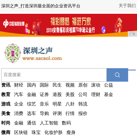
关于我们
深圳之声_打造深圳最全面的企业资讯平台
广告
资讯
财经
国内
国际
民生
视频
原创
滚动
公益
教育
汽车
金融
证券
港股
美股
公司
理财
基金
游戏
企业
综艺
音乐
明星
八卦
韩流
美食
消费
选车
导购
评测
行情
报价
时尚
金融
通信
人工智能
数码
微商
区块链
珠宝
化妆护肤
瘦身