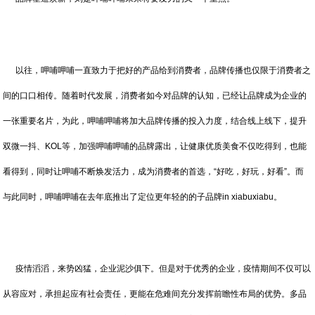
以往，呷哺呷哺一直致力于把好的产品给到消费者，品牌传播也仅限于消费者之
间的口口相传。随着时代发展，消费者如今对品牌的认知，已经让品牌成为企业的
一张重要名片，为此，呷哺呷哺将加大品牌传播的投入力度，结合线上线下，提升
双微一抖、KOL等，加强呷哺呷哺的品牌露出，让健康优质美食不仅吃得到，也能
看得到，同时让呷哺不断焕发活力，成为消费者的首选，“好吃，好玩，好看”。而
与此同时，呷哺呷哺在去年底推出了定位更年轻的的子品牌in xiabuxiabu。
疫情滔滔，来势凶猛，企业泥沙俱下。但是对于优秀的企业，疫情期间不仅可以
从容应对，承担起应有社会责任，更能在危难间充分发挥前瞻性布局的优势。多品