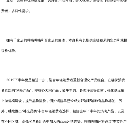
其次，需依托优势供应链，合理化产品布局，最大化满足消费者（特别是年轻消
费者）多样性需求。
拥有千家店的呷哺呷哺和百家店的凑凑，本身具有长期供应链积累的实力和规模
议价优势。
2019下半年更是精进一步，迎合年轻消费者重新合理化产品组合。在确保消费
者喜欢的“利基产品”，即核心大宗产品，如牛羊肉、各类净菜等食材，强化供应链
上游规模建设，提升品质溢价，例如锡盟羊已经成为呷哺呷哺独有品质标签。另
外，继续推出“补充品类”丰富年轻消费者选择，包括去年下半年的鸡肉产品，以及
在不同区域、高低客单价组合中加入的西班牙猪肉等。呷哺呷哺还将通过“季节性产