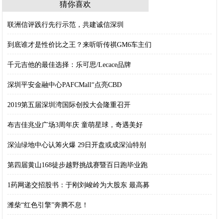
猜你喜欢
联洲信评践行先行示范，共建诚信深圳
到底谁才是性价比之王？来听听传祺GM6车主们
千元吉他的最佳选择：乐可思/Lecace品牌
深圳平安金融中心PAFCMall“点亮CBD
2019第五届深圳湾国际创投大会隆重召开
布吉佳兆业广场3周年庆 童萌星球，奇遇美好
深汕绿地中心认筹火爆 29日开盘或成深汕特别
第四届黄山168徒步越野挑战赛暨百日跑毕业跑
1药网递交招股书：于刚刘峻岭为大股东 最高募
潍柴“红色引擎”奔腾不息！