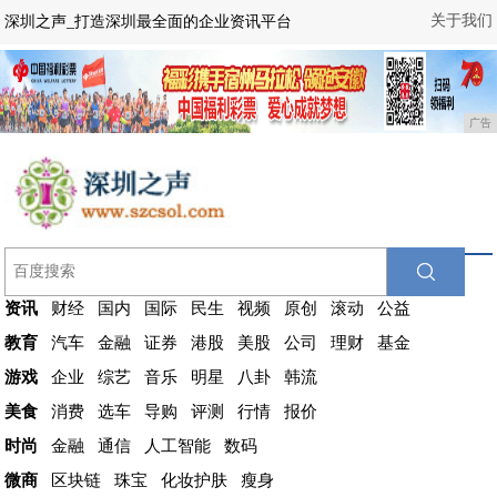
关于我们
深圳之声_打造深圳最全面的企业资讯平台
广告
资讯
财经
国内
国际
民生
视频
原创
滚动
公益
教育
汽车
金融
证券
港股
美股
公司
理财
基金
游戏
企业
综艺
音乐
明星
八卦
韩流
美食
消费
选车
导购
评测
行情
报价
时尚
金融
通信
人工智能
数码
微商
区块链
珠宝
化妆护肤
瘦身