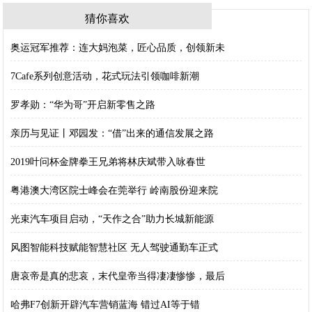
猜你喜欢
奥运冠军推荐：连大妈泡菜，匠心品质，创领新未
7Cafe系列创意活动，花式玩法引领咖啡新潮
罗孝勋：“华为哥”开启新零售之路
亲历与见证丨邓园发：“借”出来的通信发展之路
2019叶问杯金牌拳王兄弟将林庆斌带入咏春世
粤港澳大湾区院士峰会在莞举行 岭南股份迎来院
光束汽车项目启动，“天作之合”助力长城新能源
风图智能科技赋能智慧社区 无人驾驶通勤车正式
唐哀帝是真的悲哀，末代皇帝当得凄凄惨惨，最后
哈弗F7创新开辟汽车营销蓝海 错过AI等于错