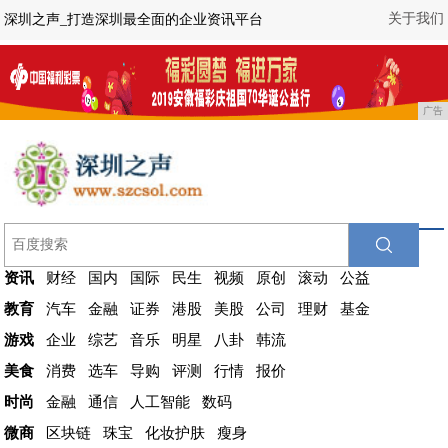
关于我们
深圳之声_打造深圳最全面的企业资讯平台
广告
资讯
财经
国内
国际
民生
视频
原创
滚动
公益
教育
汽车
金融
证券
港股
美股
公司
理财
基金
游戏
企业
综艺
音乐
明星
八卦
韩流
美食
消费
选车
导购
评测
行情
报价
时尚
金融
通信
人工智能
数码
微商
区块链
珠宝
化妆护肤
瘦身