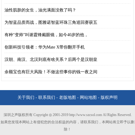
油性肌肤的女生，油光满面没救了吗？
为智蓝品质而战，图雅诺智蓝环珠三角巡回赛获五
有种“变帅”叫谢霆锋戴眼镜，如今40岁的他，
创新科技引领者：华为Mate X带你翻开手机
汉朝、南汉、北汉到底有啥关系？后两个是汉朝皇
余额宝也有巨大风险！不做这些事你的钱一夜之间
关于我们
-
联系我们
-
老版地图
-
网站地图
-
版权声明
深圳之声版权所有 Copyright ◎ 2001-2019 http://www.szcsol.com Al Rights Reserved.
如果您发现本网站上有侵犯您的合法权益的内容，请联系我们，本网站将立即予以删
除！