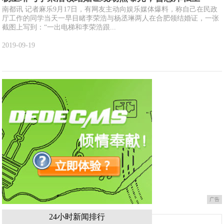
南都讯 记者麻乐9月17日，有网友主动向娱乐媒体爆料，称自己在民政
厅工作的同学当天一早目睹李荣浩与杨丞琳两人在合肥领结婚证，一张
截图上写到：“一出电梯和李荣浩跟...
2019-09-19
广告
24小时新闻排行