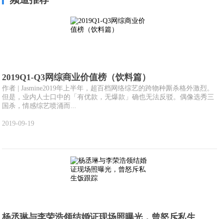
2019Q1-Q3网综商业价值榜（饮料篇）
作者 | Jasmine2019年上半年，超百档网络综艺的跨物种厮杀格外激烈。
但是，业内人士口中的「有优款，无爆款」确也无法反驳。偶像选秀三
国杀，情感综艺喷涌而...
2019-09-19
杨丞琳与李荣浩领结婚证现场照曝光，曾怒斥私生