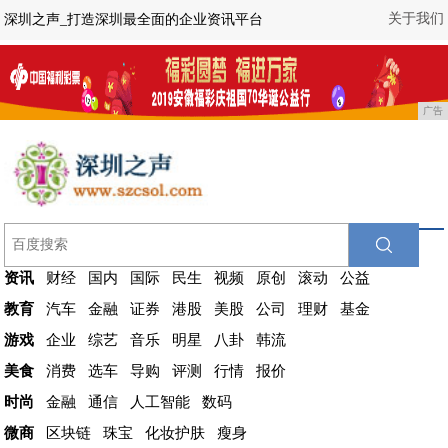
关于我们
深圳之声_打造深圳最全面的企业资讯平台
广告
资讯
财经
国内
国际
民生
视频
原创
滚动
公益
教育
汽车
金融
证券
港股
美股
公司
理财
基金
游戏
企业
综艺
音乐
明星
八卦
韩流
美食
消费
选车
导购
评测
行情
报价
时尚
金融
通信
人工智能
数码
微商
区块链
珠宝
化妆护肤
瘦身