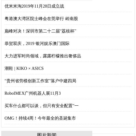
优米米淘2019年11月28日成立战
粤港澳大湾区院士峰会在莞举行 岭南股
巅峰对决！深圳市第二十二届“荔枝杯”
恭贺双庆，2019 银河娱乐澳门国际
大力进军时尚领域，露露柠檬推出奢侈品
潮鞋 | KIKO × ASICS
“贵州省劳模创新工作室”落户中建四局
RoboIMEX广州机器人展11月3
买车什么都可以谈，但只有安全配置“一
OMG！持续4周！今年最全的圣诞集市
图片新闻