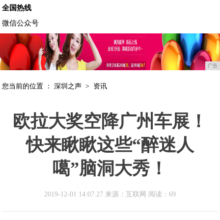
全国热线
微信公众号
广告
您当前的位置 ：
深圳之声
>
资讯
​欧拉大奖空降广州车展！
快来瞅瞅这些“醉迷人
噶”脑洞大秀！
2019-12-01 14:07:27 来源：互联网
阅读：69