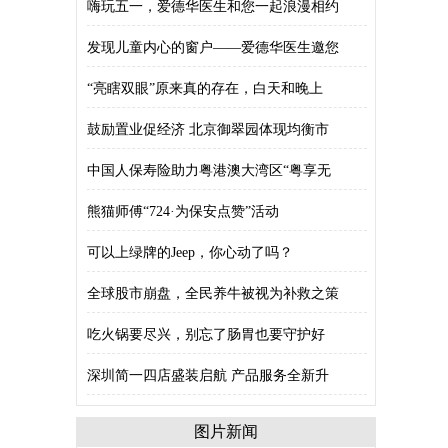
嗨玩五一，爱德华医生和您一起浪漫相约
发现儿童内心的窗户——爱德华医生邀您
“亮瞎双眼”原来真的存在，白天和晚上
鼓励置业促经济 北京御翠园体现均衡市
中国人保寿险助力粤港澳大湾区“粤享无
熊猫师傅“724·为保安点赞”活动
可以上绿牌的Jeep，你心动了吗？
全球股市崩盘，全民养牛被视为补救之策
吃火锅要尽兴，别忘了肠胃也要守护好
深圳简一四店盛装启航 产品服务全新升
图片新闻