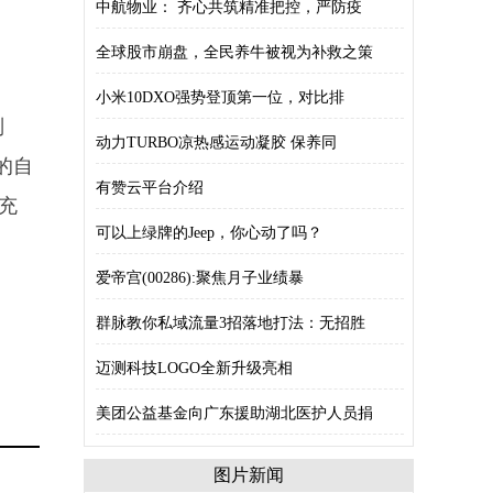
中航物业： 齐心共筑精准把控，严防疫
全球股市崩盘，全民养牛被视为补救之策
小米10DXO强势登顶第一位，对比排
别
动力TURBO凉热感运动凝胶 保养同
的自
有赞云平台介绍
充
可以上绿牌的Jeep，你心动了吗？
爱帝宫(00286):聚焦月子业绩暴
群脉教你私域流量3招落地打法：无招胜
迈测科技LOGO全新升级亮相
美团公益基金向广东援助湖北医护人员捐
图片新闻