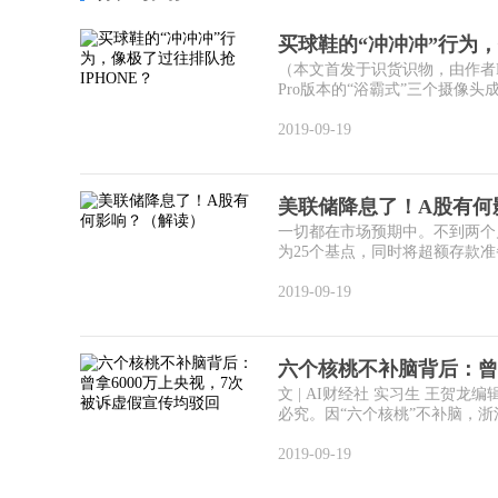
买球鞋的“冲冲冲”行为，
（本文首发于识货识物，由作者Leun
Pro版本的“浴霸式”三个摄像头成了
2019-09-19
美联储降息了！A股有何
一切都在市场预期中。不到两个
为25个基点，同时将超额存款准备
2019-09-19
六个核桃不补脑背后：曾拿
文 | AI财经社 实习生 王贺
必究。因“六个核桃”不补脑，浙江
2019-09-19