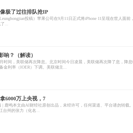
像极了过往排队抢IP
ghongjian投稿）苹果公司在9月11日正式将iPhone 11呈现在世人面
...
影响？（解读）
月时间，美联储再次降息。北京时间今日凌晨，美联储再次降了息，降息
金利率（IOER）下调。美联储主...
6000万上央视，7
龙编辑 | 鹿鸣本文由AI财经社原创出品，未经许可，任何渠道、平台请勿转载
台州的张力（化名...