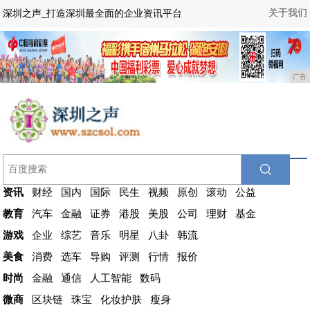
关于我们
深圳之声_打造深圳最全面的企业资讯平台
广告
资讯
财经
国内
国际
民生
视频
原创
滚动
公益
教育
汽车
金融
证券
港股
美股
公司
理财
基金
游戏
企业
综艺
音乐
明星
八卦
韩流
美食
消费
选车
导购
评测
行情
报价
时尚
金融
通信
人工智能
数码
微商
区块链
珠宝
化妆护肤
瘦身