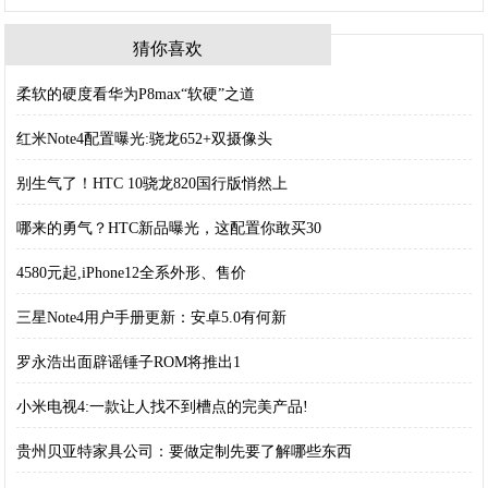
猜你喜欢
柔软的硬度看华为P8max“软硬”之道
红米Note4配置曝光:骁龙652+双摄像头
别生气了！HTC 10骁龙820国行版悄然上
哪来的勇气？HTC新品曝光，这配置你敢买30
4580元起,iPhone12全系外形、售价
三星Note4用户手册更新：安卓5.0有何新
罗永浩出面辟谣锤子ROM将推出1
小米电视4:一款让人找不到槽点的完美产品!
贵州贝亚特家具公司：要做定制先要了解哪些东西