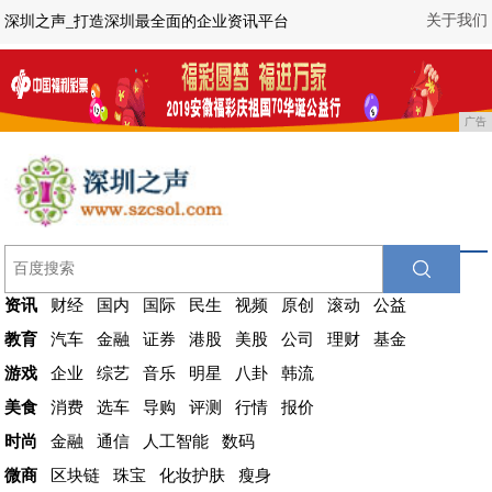
关于我们
深圳之声_打造深圳最全面的企业资讯平台
广告
资讯
财经
国内
国际
民生
视频
原创
滚动
公益
教育
汽车
金融
证券
港股
美股
公司
理财
基金
游戏
企业
综艺
音乐
明星
八卦
韩流
美食
消费
选车
导购
评测
行情
报价
时尚
金融
通信
人工智能
数码
微商
区块链
珠宝
化妆护肤
瘦身