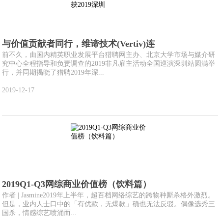
与价值贡献者同行，维谛技术(Vertiv)连
前不久，由国内精英职业发展平台猎聘网主办、北京大学市场与媒介研
究中心全程指导和负责调查的2019非凡雇主活动全国巡演深圳站圆满举
行，并同期揭晓了猎聘2019年深...
2019-12-17
2019Q1-Q3网综商业价值榜（饮料篇）
作者 | Jasmine2019年上半年，超百档网络综艺的跨物种厮杀格外激烈。
但是，业内人士口中的「有优款，无爆款」确也无法反驳。偶像选秀三
国杀，情感综艺喷涌而...