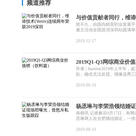
频道推荐
与价值贡献者同行，维谛技术(
前不久，由国内精英职业发展平
雇主活动全国巡演深圳站圆满举行，
2019-12-17
2019Q1-Q3网综商业
作者 | Jasmine2019
款」确也无法反驳。偶像选秀三国
2019-09-19
杨丞琳与李荣浩领结婚证
南都讯 记者麻乐9月17日，
丞琳两人在合肥领结婚证，一张截
2019-09-19