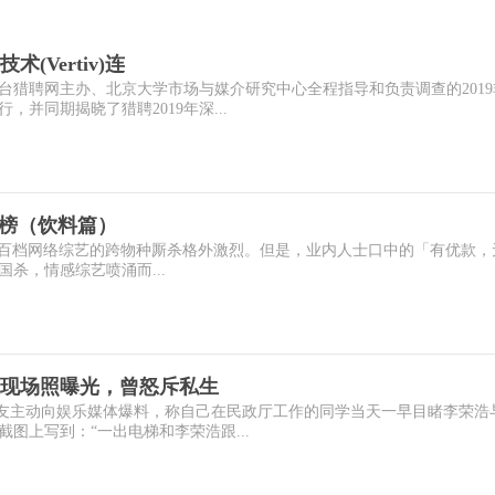
Vertiv)连
台猎聘网主办、北京大学市场与媒介研究中心全程指导和负责调查的2019
并同期揭晓了猎聘2019年深...
价值榜（饮料篇）
年上半年，超百档网络综艺的跨物种厮杀格外激烈。但是，业内人士口中的「有优款
杀，情感综艺喷涌而...
现场照曝光，曾怒斥私生
有网友主动向娱乐媒体爆料，称自己在民政厅工作的同学当天一早目睹李荣浩
图上写到：“一出电梯和李荣浩跟...