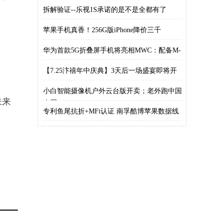
拆解验证--乐视1S承诺的是不是全都有了
苹果手机真香！256G版iPhone降价三千
华为首款5G折叠屏手机将亮相MWC：配备M-
【7.25汴禧年中庆典】3天后一场盛宴即将开
小白智能摄像机户外云台版开卖；老外跑中国
未来
来买
专利鱼尾抗折+MFi认证 南孚酷博苹果数据线