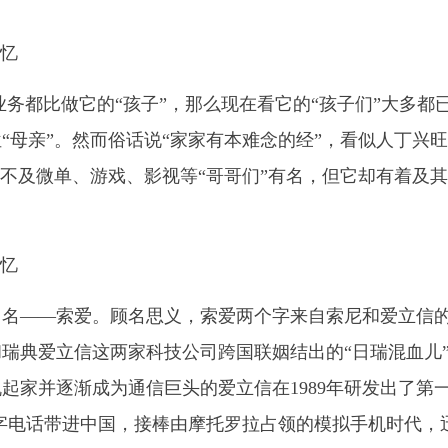
务都比做它的“孩子”，那么现在看它的“孩子们”大多都
“母亲”。然而俗话说“家家有本难念的经”，看似人丁兴
虽不及微单、游戏、影视等“哥哥们”有名，但它却有着及
用名——索爱。顾名思义，索爱两个字来自索尼和爱立信
瑞典爱立信这两家科技公司跨国联姻结出的“日瑞混血儿
起家并逐渐成为通信巨头的爱立信在1989年研发出了第
将数字电话带进中国，接棒由摩托罗拉占领的模拟手机时代，