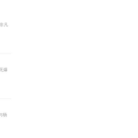
非凡
，无爆
与杨