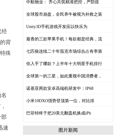
中航物业： 齐心共筑精准把控，严防疫
全球股市崩盘，全民养牛被视为补救之策
Unity3D手机游戏开发应以快乐为
已经
最香的三款苹果手机！每款都是经典，流
旺的背
七匹狼连续二十年茄克市场综合占有率第
其特殊
你入手了哪款？上半年十大明星手机排行
全球第一的三星，如此重视中国消费者，
诺基亚两款安卓高端机研发中：IP68
的名
小米10DXO强势登顶第一位，对比排
”，
巴菲特终于把20美元翻盖机换成iPh
一部
迅速
图片新闻