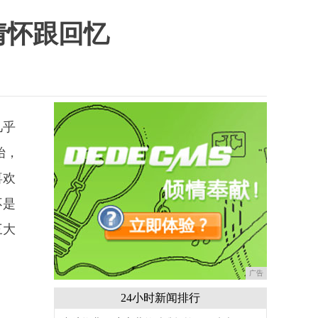
情怀跟回忆
几乎
始，
喜欢
不是
三大
广告
24小时新闻排行