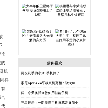
放
不
摩托
珑的
猜你喜欢
研机
网友到手的小米9手机摔了
在同样
索尼Xperia Z4平板真机亮相：骁龙81
。有
妈！今天换我来教你用智能手机！
部合
三星显示：一图看懂手机屏幕发展简史
时代