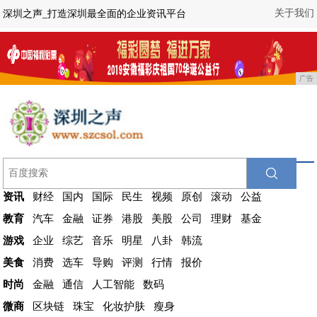
关于我们
深圳之声_打造深圳最全面的企业资讯平台
广告
资讯
财经
国内
国际
民生
视频
原创
滚动
公益
教育
汽车
金融
证券
港股
美股
公司
理财
基金
游戏
企业
综艺
音乐
明星
八卦
韩流
美食
消费
选车
导购
评测
行情
报价
时尚
金融
通信
人工智能
数码
微商
区块链
珠宝
化妆护肤
瘦身