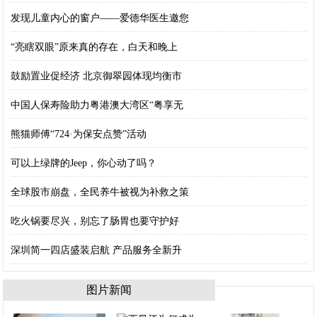
发现儿童内心的窗户——爱德华医生邀您
“亮瞎双眼”原来真的存在，白天和晚上
鼓励置业促经济 北京御翠园体现均衡市
中国人保寿险助力粤港澳大湾区“粤享无
熊猫师傅“724·为保安点赞”活动
可以上绿牌的Jeep，你心动了吗？
全球股市崩盘，全民养牛被视为补救之策
吃火锅要尽兴，别忘了肠胃也要守护好
深圳简一四店盛装启航 产品服务全新升
图片新闻