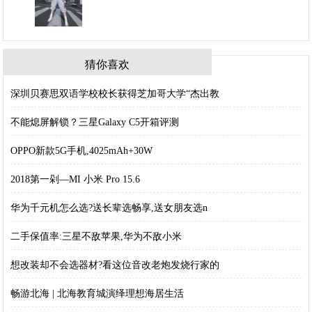
猜你喜欢
深圳贝赛思双语学校校长获得芝加哥大学“杰出教
不能熄屏解锁？三星Galaxy C5开箱评测
OPPO新款5G手机,4025mAh+30W
2018第一剁—MI 小米 Pro 15.6
华为千元机怎么选?送长辈选畅享,送女朋友选n
二手保值率:三星不敌苹果,华为不敌小米
想改装却不会选器材?看这位音改老炮发烧行家的
畅游北海 | 北海教育城演绎理想海居生活