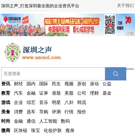
关于我们
深圳之声_打造深圳最全面的企业资讯平台
广告
资讯
财经
国内
国际
民生
视频
原创
滚动
公益
教育
汽车
金融
证券
港股
美股
公司
理财
基金
游戏
企业
综艺
音乐
明星
八卦
韩流
美食
消费
选车
导购
评测
行情
报价
时尚
金融
通信
人工智能
数码
微商
区块链
珠宝
化妆护肤
瘦身