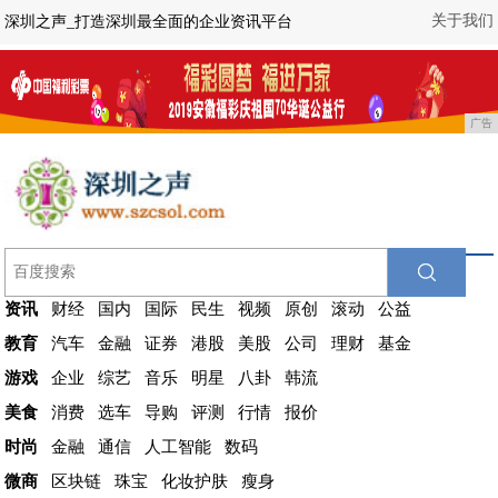
关于我们
深圳之声_打造深圳最全面的企业资讯平台
广告
资讯
财经
国内
国际
民生
视频
原创
滚动
公益
教育
汽车
金融
证券
港股
美股
公司
理财
基金
游戏
企业
综艺
音乐
明星
八卦
韩流
美食
消费
选车
导购
评测
行情
报价
时尚
金融
通信
人工智能
数码
微商
区块链
珠宝
化妆护肤
瘦身