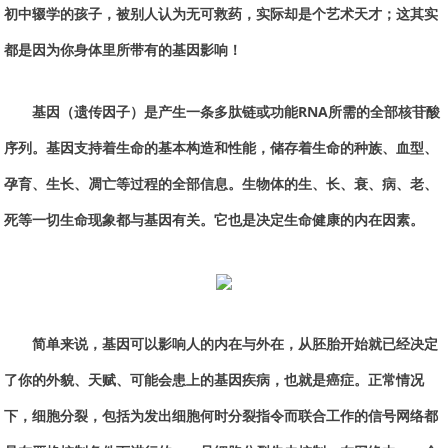
初中辍学的孩子，被别人认为无可救药，实际却是个艺术天才；这其实
都是因为你身体里所带有的基因影响！
基因（
遗传因子
）是产生一条多肽链或功能RNA所需的全部核苷酸
序列。基因支持着
生命
的基本构造和
性能
，储存着生命的种族、血型、
孕育
、生长、
凋亡
等过程的全部信息。
生物体
的生、长、衰、病、
老
、
死等一切
生命现象
都与基因有关。它也是决定生命健康的
内在因素
。
简单来说，基因可以影响人的内在与外在，从胚胎开始就已经决定
了你的外貌、天赋、可能会患上的基因疾病，也就是癌症。正常情况
下，细胞分裂，包括为发出细胞何时分裂指令而联合工作的信号网络都