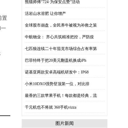
熊猫师傅“724·为保安点赞”活动
活岩山水溶肥 让你增产
前置
全球股市崩盘，全民养牛被视为补救之策
和一
中航物业： 齐心共筑精准把控，严防疫
七匹狼连续二十年茄克市场综合占有率第
元
巴菲特终于把20美元翻盖机换成iPh
诺基亚两款安卓高端机研发中：IP68
小米10DXO强势登顶第一位，对比排
最香的三款苹果手机！每款都是经典，流
千元机也不将就 360手机vizza
图片新闻