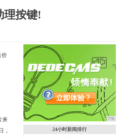
助理按键!
售价
片来
广告
24小时新闻排行
近日，