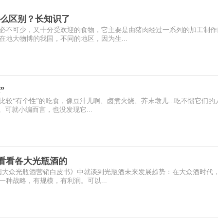
么区别？长知识了
必不可少，又十分受欢迎的食物，它主要是由猪肉经过一系列的加工制作
地大物博的我国，不同的地区，因为生...
”
较“有个性”的吃食，像豆汁儿啊、卤煮火烧、芥末墩儿...吃不惯它们的
。可就小编而言，也没发现它...
 来看看各大光瓶酒的
《中国大众光瓶酒营销白皮书》中就谈到光瓶酒未来发展趋势：在大众酒时代
种战略，有规模，有利润。可以...