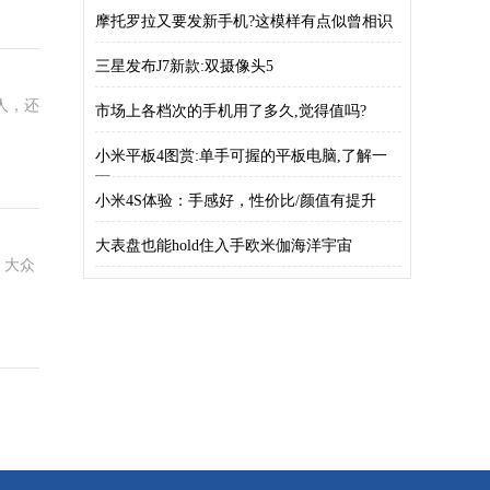
摩托罗拉又要发新手机?这模样有点似曾相识
三星发布J7新款:双摄像头5
人，还
市场上各档次的手机用了多久,觉得值吗?
小米平板4图赏:单手可握的平板电脑,了解一
下
小米4S体验：手感好，性价比/颜值有提升
大表盘也能hold住入手欧米伽海洋宇宙
，大众