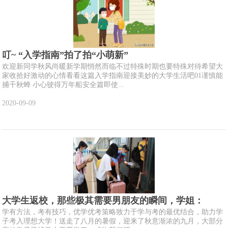
叮~ “入学指南”拍了拍“小萌新”
欢迎新同学秋风尚暖新学期悄然而临不过特殊时期也要特殊对待希望大
家收拾好激动的心情看看这篇入学指南迎接美妙的大学生活吧01谨慎能
捕千秋蝉 小心驶得万年船安全篇即使...
2020-09-09
大学生返校，那些极其需要男朋友的瞬间，学姐：
学有方法，考有技巧，优学优考策略致力于学与考的最优结合，助力学
子考入理想大学！送走了八月的暑假，迎来了秋意渐浓的九月，大部分