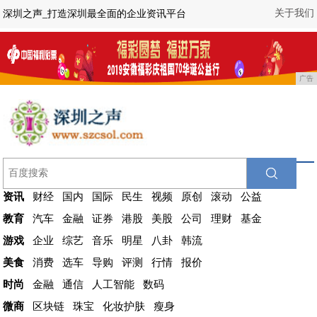
关于我们
深圳之声_打造深圳最全面的企业资讯平台
广告
资讯
财经
国内
国际
民生
视频
原创
滚动
公益
教育
汽车
金融
证券
港股
美股
公司
理财
基金
游戏
企业
综艺
音乐
明星
八卦
韩流
美食
消费
选车
导购
评测
行情
报价
时尚
金融
通信
人工智能
数码
微商
区块链
珠宝
化妆护肤
瘦身