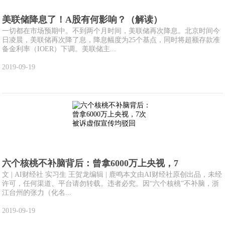
美联储降息了！A股有何影响？（解读）
一切都在市场预期中。不到两个月时间，美联储再次降息。北京时间今
日凌晨，美联储再次降了息，降息幅度为25个基点，同时将超额存款准
备金利率（IOER）下调。美联储主...
2019-09-19
六个核桃不补脑背后：曾拿6000万上央视，7
文 | AI财经社 实习生 王贺龙编辑 | 鹿鸣本文由AI财经社原创出品，未经
许可，任何渠道、平台请勿转载。违者必究。因“六个核桃”不补脑，浙
江台州的张力（化名...
2019-09-19