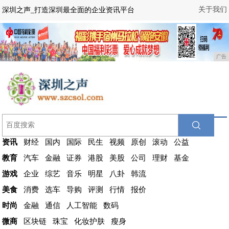
关于我们
深圳之声_打造深圳最全面的企业资讯平台
广告
资讯
财经
国内
国际
民生
视频
原创
滚动
公益
教育
汽车
金融
证券
港股
美股
公司
理财
基金
游戏
企业
综艺
音乐
明星
八卦
韩流
美食
消费
选车
导购
评测
行情
报价
时尚
金融
通信
人工智能
数码
微商
区块链
珠宝
化妆护肤
瘦身