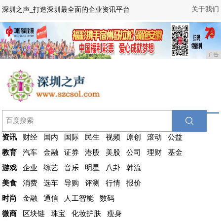
关于我们
深圳之声_打造深圳最全面的企业资讯平台
广告
资讯
财经
国内
国际
民生
视频
原创
滚动
公益
教育
汽车
金融
证券
港股
美股
公司
理财
基金
游戏
企业
综艺
音乐
明星
八卦
韩流
美食
消费
选车
导购
评测
行情
报价
时尚
金融
通信
人工智能
数码
微商
区块链
珠宝
化妆护肤
瘦身