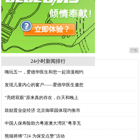
广告
24小时新闻排行
嗨玩五一，爱德华医生和您一起浪漫相约
发现儿童内心的窗户——爱德华医生邀您
“亮瞎双眼”原来真的存在，白天和晚上
鼓励置业促经济 北京御翠园体现均衡市
中国人保寿险助力粤港澳大湾区“粤享无
熊猫师傅“724·为保安点赞”活动