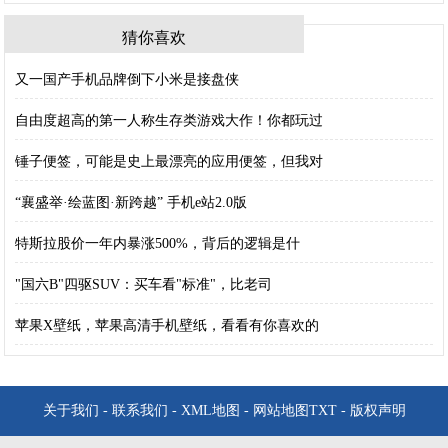
猜你喜欢
又一国产手机品牌倒下小米是接盘侠
自由度超高的第一人称生存类游戏大作！你都玩过
锤子便签，可能是史上最漂亮的应用便签，但我对
“襄盛举·绘蓝图·新跨越” 手机e站2.0版
特斯拉股价一年内暴涨500%，背后的逻辑是什
"国六B"四驱SUV：买车看"标准"，比老司
苹果X壁纸，苹果高清手机壁纸，看看有你喜欢的
关于我们
-
联系我们
-
XML地图
-
网站地图
TXT
-
版权声明